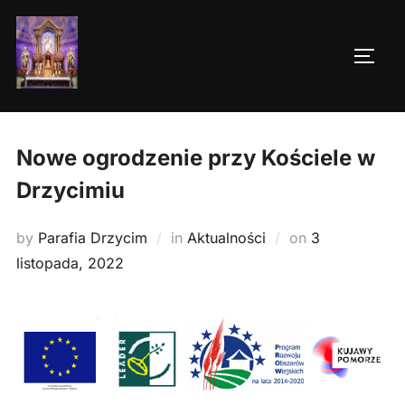
Skip
to
TOGG
content
Nowe ogrodzenie przy Kościele w
Drzycimiu
Posted
by
Parafia Drzycim
in
Aktualności
on
3
on
listopada, 2022