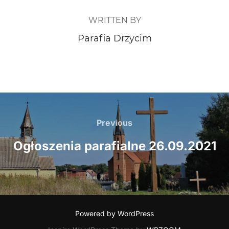
WRITTEN BY
Parafia Drzycim
Nawigacja
wpisu
Previous
Previous
Ogłoszenia parafialne 26.09.2021
Powered by WordPress