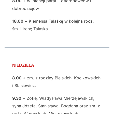
8.00
+ w intencji parafii, ofiarodawców i
dobrodziejów
1
8.00
+ Klemensa Talaśkę w kolejna rocz.
śm. i Irenę Talaska.
NIEDZIELA
8.00
+ zm. z rodziny Bielskich, Kocikowskich
i Stasiewicz.
9.30
+ Zofię, Władysława Mierzejewskich,
syna Józefa, Stanisława, Bogdana oraz zm. z
rodz. Werońskich, Mierzejewskich i