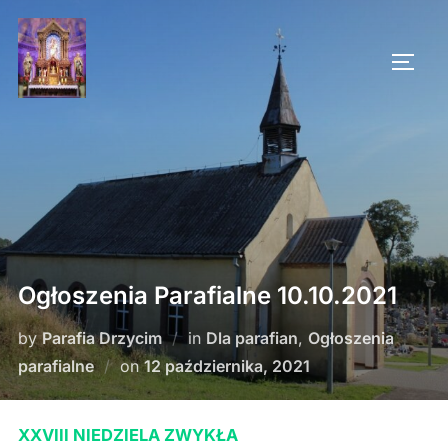
Skip
to
TOGG
content
Ogłoszenia Parafialne 10.10.2021
by
Parafia Drzycim
in
Dla parafian
,
Ogłoszenia
Posted
parafialne
on
12 października, 2021
on
XXVIII NIEDZIELA ZWYKŁA