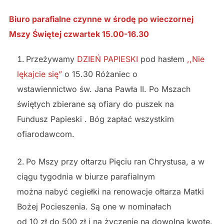
Biuro parafialne czynne w środę po wieczornej
Mszy Świętej czwartek 15.00-16.30
Przeżywamy
DZIEŃ PAPIESKI
pod hasłem
,,Nie
lękajcie się”
o 15.30 Różaniec o
wstawiennictwo św. Jana Pawła II. Po Mszach
świętych zbierane są ofiary do puszek na
Fundusz Papieski . Bóg zapłać wszystkim
ofiarodawcom.
Po Mszy przy ołtarzu Pięciu ran Chrystusa, a w
ciągu tygodnia w biurze parafialnym
można nabyć cegiełki na renowacje ołtarza Matki
Bożej Pocieszenia. Są one w nominałach
od 10 zł do 500 zł i na życzenie na dowolną kwotę.