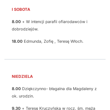
I SOBOTA
8.00
+ W intencji parafii ofiarodawców i
dobrodziejów.
18.00
Edmunda, Zofię , Teresę Włoch.
NIEDZIELA
8.00
Dziękczynno- błagalna dla Magdaleny z
ok. urodzin.
9.30
+ Teresę Kruczyńską w rocz, śm, męża