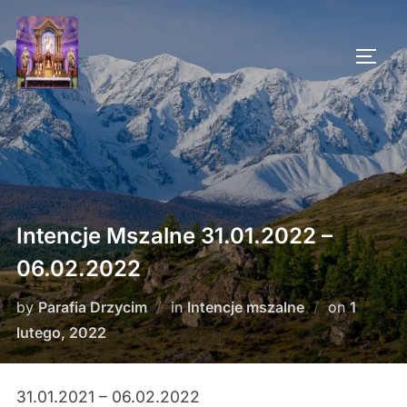
Skip
to
TOGG
content
Intencje Mszalne 31.01.2022 –
06.02.2022
Posted
by
Parafia Drzycim
in
Intencje mszalne
on
1
on
lutego, 2022
31.01.2021 – 06.02.2022