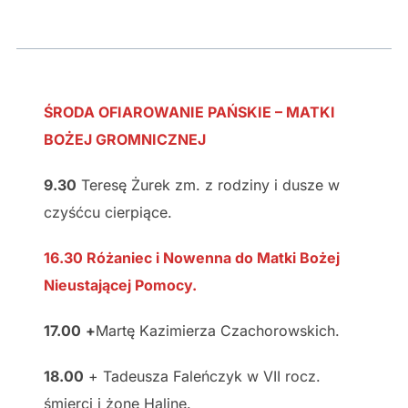
ŚRODA OFIAROWANIE PAŃSKIE – MATKI
BOŻEJ GROMNICZNEJ
9.30
Teresę Żurek zm. z rodziny i dusze w
czyśćcu cierpiące.
16.30 Różaniec i Nowenna do Matki Bożej
Nieustającej Pomocy.
17.00
+
Martę Kazimierza Czachorowskich.
18.00
+ Tadeusza Faleńczyk w VII rocz.
śmierci i żonę Halinę.