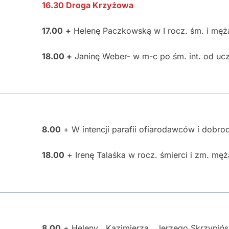
16.30 Droga Krzyżowa
17.00
+
Helenę Paczkowską w I rocz. śm. i mę
18.00 +
Janinę Weber- w m-c po śm. int. od ucz
8.00
+ W intencji parafii ofiarodawców i dobro
18.00
+ Irenę Talaśka w rocz. śmierci i zm. mę
8.00
+ Heleny , Kazimierza , Jerzego Skrzypińs