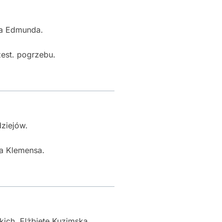
ża Edmunda.
est. pogrzebu.
dziejów.
ża Klemensa.
kich, Elżbietę Kuzimską.