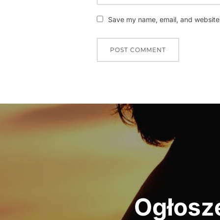
Save my name, email, and website i
Nawigacja
wpisu
Ogłosze