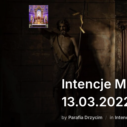
Skip
to
content
Intencje M
13.03.202
by
Parafia Drzycim
in
Inten