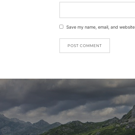
Save my name, email, and website i
Nawigacja
wpisu