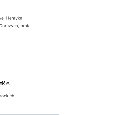
wę, Henryka
Gorczyca, brata,
iejów.
mockich.