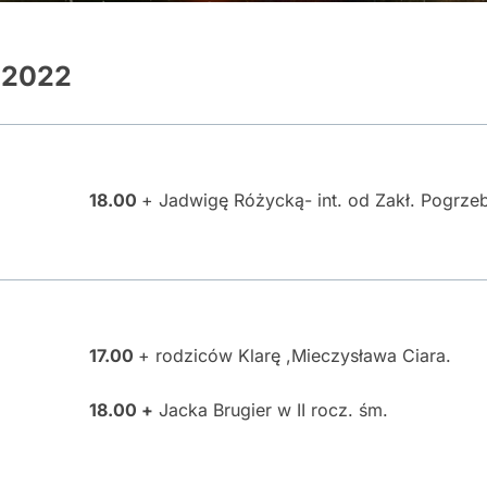
.2022
18.00
+ Jadwigę Różycką- int. od Zakł. Pogrz
17.00
+ rodziców Klarę ,Mieczysława Ciara.
18.00 +
Jacka Brugier w II rocz. śm.