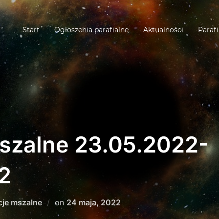
Start
Ogłoszenia parafialne
Aktualności
Parafi
Mszalne 23.05.2022-
2
Posted
cje mszalne
on
24 maja, 2022
on