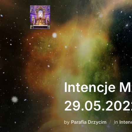
Skip
to
content
Intencje 
29.05.202
by
Parafia Drzycim
in
Inten