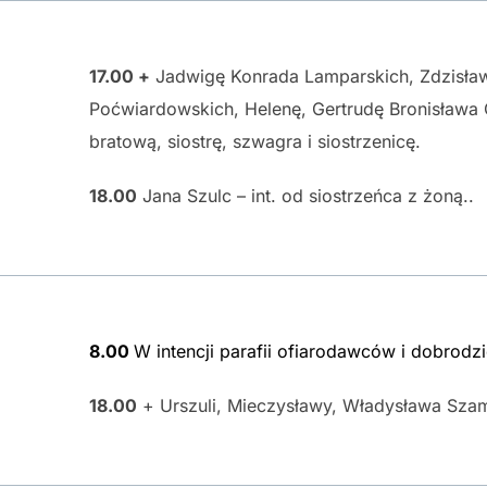
17.00 +
Jadwigę Konrada Lamparskich, Zdzisła
Poćwiardowskich, Helenę, Gertrudę Bronisława 
bratową, siostrę, szwagra i siostrzenicę.
18.00
Jana Szulc – int. od siostrzeńca z żoną..
8.00
W intencji parafii ofiarodawców i dobrodz
18.00
+ Urszuli, Mieczysławy, Władysława Sza