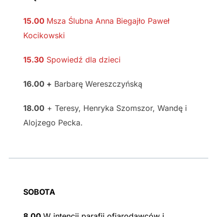
15.00
Msza Ślubna Anna Biegajło Paweł
Kocikowski
15.30
Spowiedź dla dzieci
16.00 +
Barbarę Wereszczyńską
18.00
+ Teresy, Henryka Szomszor, Wandę i
Alojzego Pecka.
SOBOTA
8.00
W intencji parafii ofiarodawców i