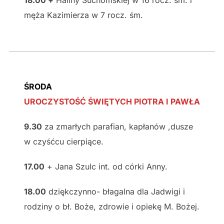
18.00 +
Haliny Suchomskiej w 16 rocz. śm. i
męża Kazimierza w 7 rocz. śm.
ŚRODA
UROCZYSTOŚĆ ŚWIĘTYCH PIOTRA I PAWŁA
9.30
za zmarłych parafian, kapłanów ,dusze
w czyśćcu cierpiące.
17.00
+ Jana Szulc int. od córki Anny.
18.00
dziękczynno- błagalna dla Jadwigi i
rodziny o bł. Boże, zdrowie i opiekę M. Bożej.