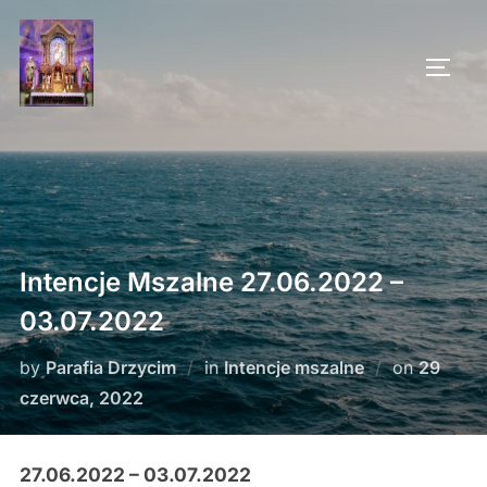
Skip
to
TOGG
content
Intencje Mszalne 27.06.2022 –
03.07.2022
Posted
by
Parafia Drzycim
in
Intencje mszalne
on
29
on
czerwca, 2022
27.06.2022 – 03.07.2022