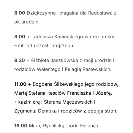
8.00
Dziękczynno- błagalna dla Radosława z
ok urodzin.
8.00
+ Tadeusza Kocimskiego w m-c po śm.
– int. od uczest. pogrzebu.
9.30
+ Elżbietę Jaszkowską z racji urodzin i
rodziców Walentego i Pelagię Pastewskich.
11.00
+ Bogdana Śliżewskiego jego rodziców,
Martę Stefana, teściów Franciszka i Józefę.
+Kazimierę i Stefana Mączewskich i
Zygmunta Dembka i rodziców z obojga stron.
16.00
Martę Rychlicką, córki Helenę i